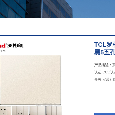
TCL
黑5五
产品描述：
认证 CCC认
开关 安装孔距