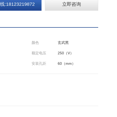
:18123219872
立即咨询
颜色
玄武黑
额定电压
250（V）
安装孔距
60（mm）
加工定制
否
3C证书编号
2013010202615369
）,一开双控
是否跨境货源
否
单控带LED（玄
ED（玄武黑）,
）,二开双控