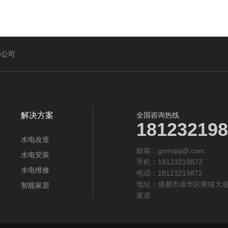
饰公司
解决方案
全国咨询热线
181232198
水电改造
邮箱：gxmsjsj@.com‬
水电安装
手机：18123219872
水电维修
电话：18123219872
地址：成都市成华区熊猫大
智能家居
家居