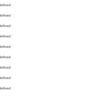
座（玄武黑）,空
黑）,透明防水盒
服