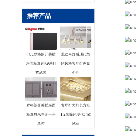
推荐产品
TCL罗格朗开关插
北欧吊灯后现代简
座面板逸远K9系列
约风格客厅灯创意
玄武黑
个性
罗格朗开关插座面
客厅灯大灯长方形
板逸典米兰金一开
1.2米简约现代北欧
单控
风室