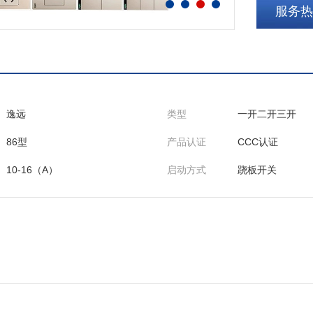
服务热线
逸远
类型
一开二开三开
86型
产品认证
CCC认证
10-16（A）
启动方式
跷板开关
进口PC
铜片材质
锡磷青铜
5
电寿命
10（万次）
440V及以下
型号
一开单控（玄武黑
（玄武黑）,一开
武黑）,一开双带L
二开单控（玄武黑